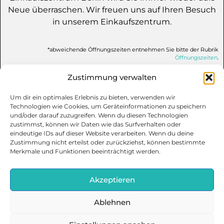
Neue überraschen. Wir freuen uns auf Ihren Besuch
in unserem Einkaufszentrum.
*abweichende Öffnungszeiten entnehmen Sie bitte der Rubrik
Öffnungszeiten
.
Zustimmung verwalten
Um dir ein optimales Erlebnis zu bieten, verwenden wir
Jobs
Technologien wie Cookies, um Geräteinformationen zu speichern
Kontakt
und/oder darauf zuzugreifen. Wenn du diesen Technologien
zustimmst, können wir Daten wie das Surfverhalten oder
Datenschutz
eindeutige IDs auf dieser Website verarbeiten. Wenn du deine
Impressum
Zustimmung nicht erteilst oder zurückziehst, können bestimmte
Merkmale und Funktionen beeinträchtigt werden.
Cookie-Richtlinie (EU)
Akzeptieren
Ablehnen
Urheberrechte © 2022 Werbegemeinschaft Europa