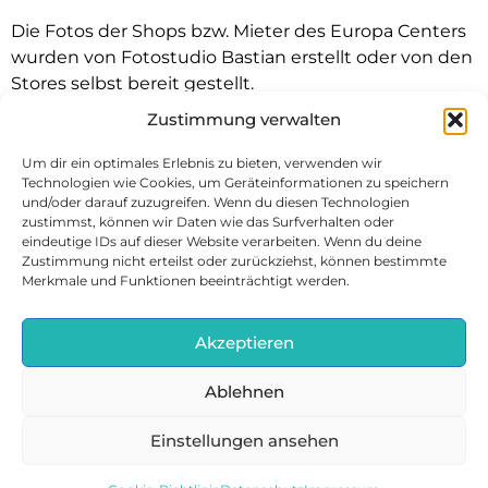
Die Fotos der Shops bzw. Mieter des Europa Centers
wurden von Fotostudio Bastian erstellt oder von den
Stores selbst bereit gestellt.
Zustimmung verwalten
Um dir ein optimales Erlebnis zu bieten, verwenden wir
Jobs
Technologien wie Cookies, um Geräteinformationen zu speichern
Kontakt
und/oder darauf zuzugreifen. Wenn du diesen Technologien
zustimmst, können wir Daten wie das Surfverhalten oder
Datenschutz
eindeutige IDs auf dieser Website verarbeiten. Wenn du deine
Impressum
Zustimmung nicht erteilst oder zurückziehst, können bestimmte
Merkmale und Funktionen beeinträchtigt werden.
Cookie-Richtlinie (EU)
Akzeptieren
Ablehnen
Urheberrechte © 2022 Werbegemeinschaft Europa
Einstellungen ansehen
Center. Alle Rechte vorbehalten.