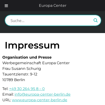
Europa Center
Impressum
Organisation und Presse
Werbegemeinschaft Europa Center
Frau Susann Schurig
Tauentzienstr. 9-12
10789 Berlin
Tel:
+49 30 264 95 8 – 0
Email:
info@europa-center-berlin.de
URL:
www.europa-center-berlin.de