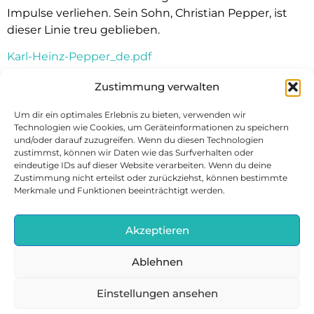
Impulse verliehen. Sein Sohn, Christian Pepper, ist
dieser Linie treu geblieben.
Karl-Heinz-Pepper_de.pdf
Zustimmung verwalten
Um dir ein optimales Erlebnis zu bieten, verwenden wir
Jobs
Technologien wie Cookies, um Geräteinformationen zu speichern
Kontakt
und/oder darauf zuzugreifen. Wenn du diesen Technologien
zustimmst, können wir Daten wie das Surfverhalten oder
Datenschutz
eindeutige IDs auf dieser Website verarbeiten. Wenn du deine
Impressum
Zustimmung nicht erteilst oder zurückziehst, können bestimmte
Merkmale und Funktionen beeinträchtigt werden.
Cookie-Richtlinie (EU)
Akzeptieren
Ablehnen
Urheberrechte © 2022 Werbegemeinschaft Europa
Einstellungen ansehen
Center. Alle Rechte vorbehalten.